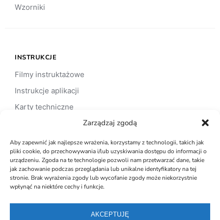
Wzorniki
INSTRUKCJE
Filmy instruktażowe
Instrukcje aplikacji
Karty techniczne
Zarządzaj zgodą
Karty charakterystyki
Aby zapewnić jak najlepsze wrażenia, korzystamy z technologii, takich jak
pliki cookie, do przechowywania i/lub uzyskiwania dostępu do informacji o
urządzeniu. Zgoda na te technologie pozwoli nam przetwarzać dane, takie
WSPÓŁPRACA
jak zachowanie podczas przeglądania lub unikalne identyfikatory na tej
stronie. Brak wyrażenia zgody lub wycofanie zgody może niekorzystnie
Architekt / projektant
wpłynąć na niektóre cechy i funkcje.
Inwestor
AKCEPTUJĘ
Klient indywidualny