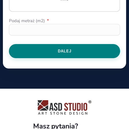
Podaj metraż (m2)
DALEJ
Masz pytania?