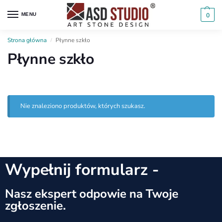
MENU
0
Strona główna
Płynne szkło
/
Płynne szkło
Nie znaleziono produktów, których szukasz.
Wypełnij formularz -
Nasz ekspert odpowie na Twoje
zgłoszenie.