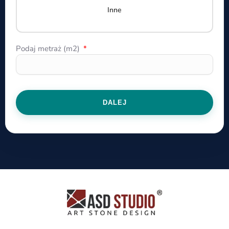
Inne
Podaj metraż (m2)
DALEJ