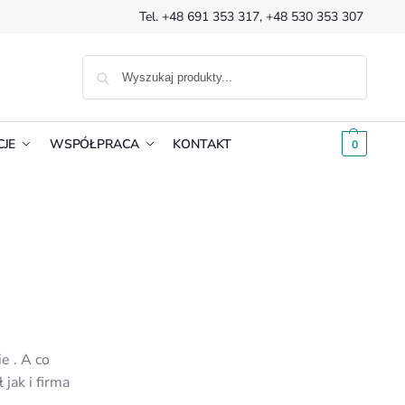
Tel.
+48 691 353 317
,
+48 530 353 307
SZUKAJ
CJE
WSPÓŁPRACA
KONTAKT
0.00
ZŁ
0
e . A co
jak i firma