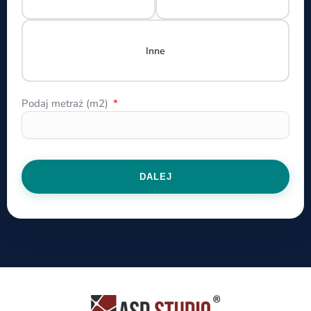
Inne
Podaj metraż (m2)
DALEJ