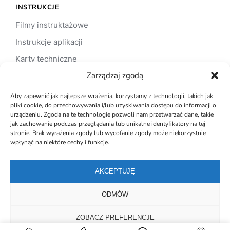
INSTRUKCJE
Filmy instruktażowe
Instrukcje aplikacji
Karty techniczne
Zarządzaj zgodą
Karty charakterystyki
Aby zapewnić jak najlepsze wrażenia, korzystamy z technologii, takich jak
pliki cookie, do przechowywania i/lub uzyskiwania dostępu do informacji o
urządzeniu. Zgoda na te technologie pozwoli nam przetwarzać dane, takie
WSPÓŁPRACA
jak zachowanie podczas przeglądania lub unikalne identyfikatory na tej
stronie. Brak wyrażenia zgody lub wycofanie zgody może niekorzystnie
Architekt / projektant
wpłynąć na niektóre cechy i funkcje.
Inwestor
AKCEPTUJĘ
Klient indywidualny
Wykonawca
ODMÓW
ZOBACZ PREFERENCJE
© ASD STUDIO ART STONE DESIGN. Wszelkie prawa zastrzeżone.