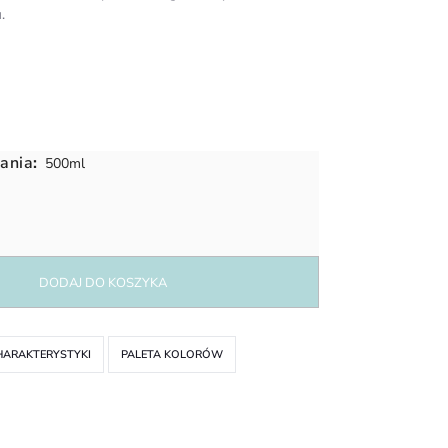
.
ania
:
500ml
DODAJ DO KOSZYKA
HARAKTERYSTYKI
PALETA KOLORÓW