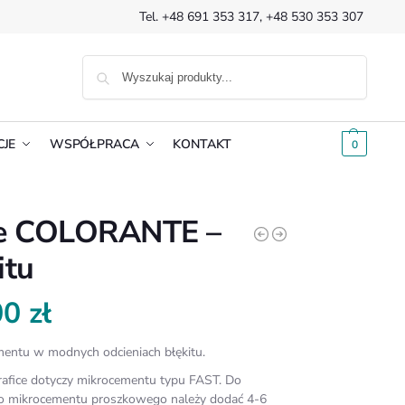
Tel.
+48 691 353 317
,
+48 530 353 307
SZUKAJ
CJE
WSPÓŁPRACA
KONTAKT
0.00
ZŁ
0
ve COLORANTE –
itu
00
zł
entu w modnych odcieniach błękitu.
afice dotyczy mikrocementu typu FAST. Do
 do mikrocementu proszkowego należy dodać 4-6