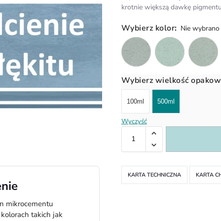
krotnie większą dawkę pigmentu
Wybierz kolor
:
Nie wybrano
Wybierz wielkość opakow
100ml
500ml
Wyczyść
KARTA TECHNICZNA
KARTA C
enie
an mikrocementu
kolorach takich jak