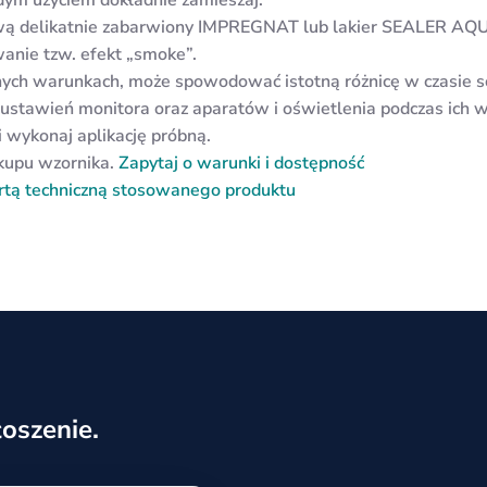
ową delikatnie zabarwiony IMPREGNAT lub lakier SEALER AQ
wanie tzw. efekt „smoke”.
ch warunkach, może spowodować istotną różnicę w czasie schn
 ustawień monitora oraz aparatów i oświetlenia podczas ich
 wykonaj aplikację próbną.
akupu wzornika.
Zapytaj o warunki i dostępność
rtą techniczną stosowanego produktu
oszenie.