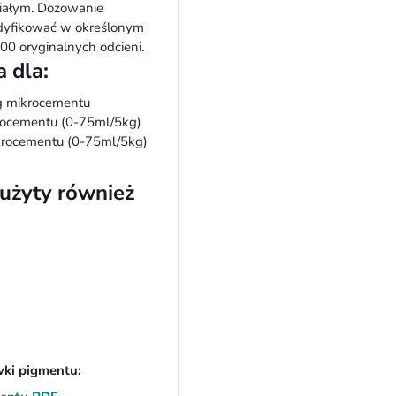
z białym. Dozowanie
dyfikować w określonym
00 oryginalnych odcieni.
 dla:
g mikrocementu
ocementu (0-75ml/5kg)
rocementu (0-75ml/5kg)
żyty również
wki pigmentu: