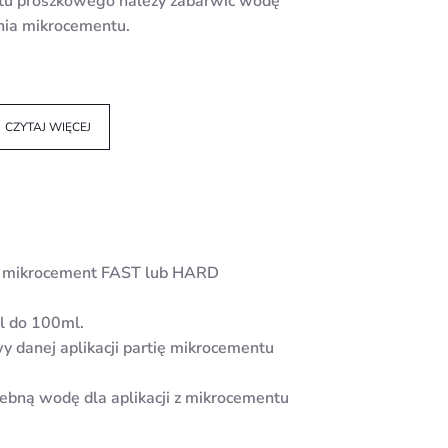
tu proszkowego należy zabarwić wodę
nia mikrocementu.
CZYTAJ WIĘCEJ
niż mikrocement FAST lub HARD
l do 100ml.
y danej aplikacji partię mikrocementu
zebną wodę dla aplikacji z mikrocementu