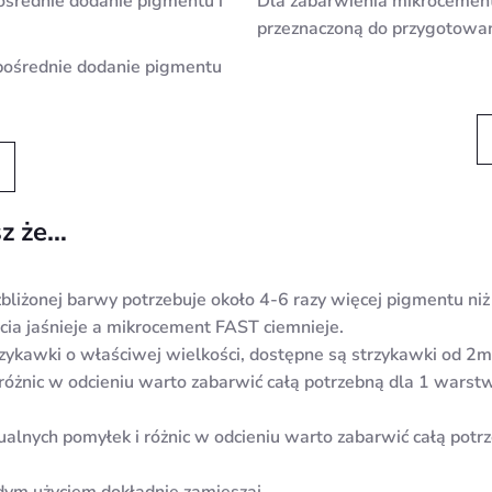
średnie dodanie pigmentu i
Dla zabarwienia mikrocemen
przeznaczoną do przygotowa
ośrednie dodanie pigmentu
sz że…
bliżonej barwy potrzebuje około 4-6 razy więcej pigmentu 
ia jaśnieje a mikrocement FAST ciemnieje.
zykawki o właściwej wielkości, dostępne są strzykawki od 2m
różnic w odcieniu warto zabarwić całą potrzebną dla 1 warstw
tualnych pomyłek i różnic w odcieniu warto zabarwić całą potr
ym użyciem dokładnie zamieszaj.