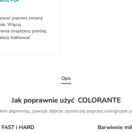
mentu PDF
lować poprzez zmianę
ie. Więcej
nia znajdziesz poniżej.
ależy traktować
Opis
Jak poprawnie użyć COLORANTE
iem pigmentu, zawsze dobrze zamieszaj poprzez energiczne p
u FAST i HARD
Barwienie mi