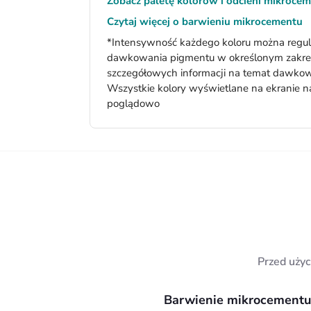
Zobacz paletę kolorów i odcieni mikroce
Czytaj więcej o barwieniu mikrocementu
*Intensywność każdego koloru można regu
dawkowania pigmentu w określonym zakres
szczegółowych informacji na temat dawkowa
Wszystkie kolory wyświetlane na ekranie n
poglądowo
Przed użyc
Barwienie mikrocement