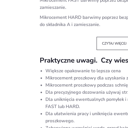
Mikrocement FAST barwimy poprzez bezpo
zamieszanie.
Mikrocement HARD barwimy poprzez bezp
do składnika A i zamieszanie.
CZYTAJ WIĘCEJ
Praktyczne uwagi. Czy wie
Większe opakowanie to lepsza cena
Mikrocement proszkowy dla uzyskania z
Mikrocement proszkowy podczas schnięc
Dla precyzyjnego dozowania używaj str
Dla uniknięcia ewentualnych pomyłek i 
FAST lub HARD.
Dla ułatwienia pracy i uniknięcia ewen
proszkowego.
Zabarwioną wcześniej wodę, przed każd